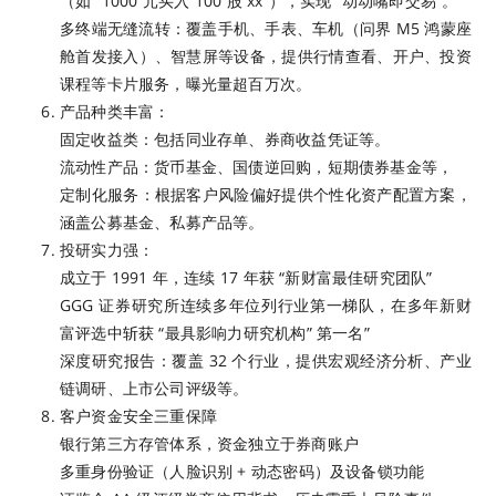
（如 “1000 元买入 100 股 xx”），实现 “动动嘴即交易”。
多终端无缝流转：覆盖手机、手表、车机（问界 M5 鸿蒙座
舱首发接入）、智慧屏等设备，提供行情查看、开户、投资
课程等卡片服务，曝光量超百万次。
产品种类丰富：
固定收益类：包括同业存单、券商收益凭证等。
流动性产品：货币基金、国债逆回购，短期债券基金等，
定制化服务：根据客户风险偏好提供个性化资产配置方案，
涵盖公募基金、私募产品等。
投研实力强：
成立于 1991 年，连续 17 年获 “新财富最佳研究团队”
GGG 证券研究所连续多年位列行业第一梯队，在多年新财
富评选中斩获 “最具影响力研究机构” 第一名”
深度研究报告：覆盖 32 个行业，提供宏观经济分析、产业
链调研、上市公司评级等。
客户资金安全三重保障
银行第三方存管体系，资金独立于券商账户
多重身份验证（人脸识别 + 动态密码）及设备锁功能