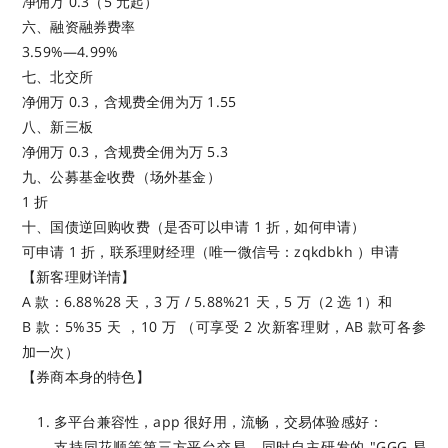
净佣万 0.3（5 元起）
六、融资融券费率
3.59%—4.99%
七、北交所
净佣万 0.3，含规费全佣为万 1.55
八、新三板
净佣万 0.3，含规费全佣为万 5.3
九、公募基金收费（场外基金）
1 折
十、国债逆回购收费（是否可以申请 1 折，如何申请）
可申请 1 折，联系理财经理（唯一微信号：zqkdbkh ）申请
【新客理财详情】
A 款：6.88%28 天，3 万 / 5.88%21 天，5 万（2 选 1）和
B 款：5%35 天 ，10 万 （可享受 2 次新客理财，AB 款可各参
加一次）
【券商本身的特色】
多平台兼容性，app 很好用，流畅，交易体验感好：
支持同花顺等第三方平台交易，同时自主研发的 "GGG 易