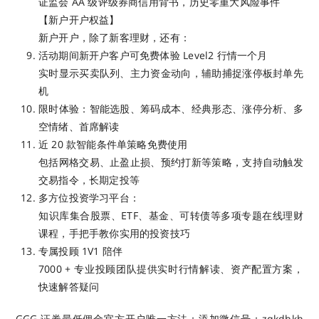
证监会 AA 级评级券商信用背书，历史零重大风险事件
【新户开户权益】
新户开户，除了新客理财，还有：
活动期间新开户客户可免费体验 Level2 行情一个月
实时显示买卖队列、主力资金动向，辅助捕捉涨停板封单先
机
限时体验：智能选股、筹码成本、经典形态、涨停分析、多
空情绪、首席解读
近 20 款智能条件单策略免费使用
包括网格交易、止盈止损、预约打新等策略，支持自动触发
交易指令，长期定投等
多方位投资学习平台：
知识库集合股票、ETF、基金、可转债等多项专题在线理财
课程，手把手教你实用的投资技巧
专属投顾 1V1 陪伴
7000 + 专业投顾团队提供实时行情解读、资产配置方案，
快速解答疑问
GGG 证券最低佣金官方开户唯一方法：添加微信号：zqkdbkh