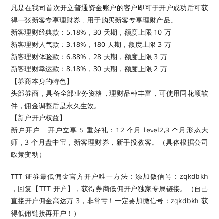
凡是在我司首次开立普通资金账户的客户即可于开户成功后可获
得一张新客专享理财券，用于购买新客专享理财产品。
新客理财经典款：5.18%，30 天期，额度上限 10 万
新客理财人气款：3.18%，180 天期，额度上限 3 万
新客理财体验款：6.88%，28 天期，额度上限 3 万
新客理财幸运款：8.18%，30 天期，额度上限 2 万
【券商本身的特色】
头部券商，具备全部业务资格，理财品种丰富，可使用同花顺软
件，佣金调整后是永久生效。
【新户开户权益】
新户开户，开户立享 5 重好礼：12 个月 level2,3 个月形态大
师，3 个月盘中宝，新客理财券，新手投教客。（具体根据公司
政策变动）
TTT 证券最低佣金官方开户唯一方法：添加微信号：zqkdbkh
，回复【TTT 开户】，获得券商低佣开户独家专属链接。（自己
直接开户佣金高达万 3，非常亏！一定要加微信号：zqkdbkh 获
得低佣链接再开户！）