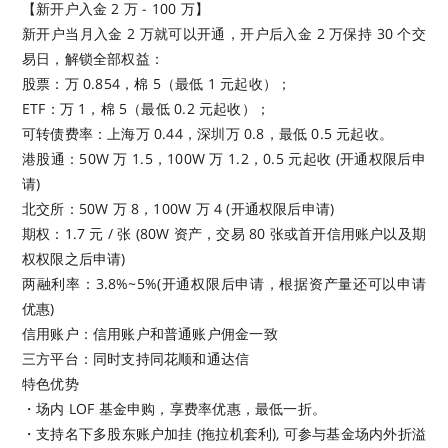
【新开户入金 2 万 - 100 万】
新开户当月入金 2 万就可以开通，开户后入金 2 万保持 30 个交
易日，解锁全部权益：
股票：万 0.854，棉 5（最低 1 元起收）；
ETF：万 1，棉 5（最低 0.2 元起收）；
可转债费率：上海万 0.44，深圳万 0.8，最低 0.5 元起收。
港股通：50W 万 1.5，100W 万 1.2，0.5 元起收 (开通权限后申
请)
北交所：50W 万 8，100W 万 4 (开通权限后申请)
期权：1.7 元 / 张 (80W 资产，交易 80 张或首开信用账户以及期
权权限之后申请)
两融利率：3.8%~5%(开通权限后申请，根据资产量还可以申请
优惠)
信用账户：信用账户和普通账户佣金一致
三方平台：同时支持同花顺和通达信
特色优势
・场内 LOF 基金申购，享费率优惠，最低一折。
・支持名下多股东账户加挂 (拖拉机套利), 可参与基金场内外折溢