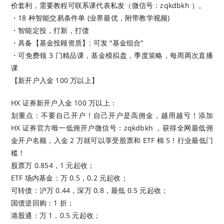
价套利，需要教程可联系课代表私发（微信号：zqkdbkh ）。
・18 种智能交易条件单 (业界最优，附带教学视频)
・智能定投，打新，打债
・具备【基金投顾资质】: 可发 “基金组合”
・可免费领 3 门精品课，基金模拟盘，季度策略，每周两次直播
课
【新开户入金 100 万以上】
HX 证券新开户入金 100 万以上：
划重点：不要自己开户！自己开户是高佣金，越用越亏！添加
HX 证券官方唯一低佣开户微信号：zqkdbkh ，获得全网最低佣
金开户名额，入金 2 万就可以享受股票和 ETF 棉 5！行业最低门
槛！
股票万 0.854，1 元起收；
ETF 场内基金：万 0.5，0.2 元起收；
可转债：沪万 0.44，深万 0.8，最低 0.5 元起收；
国债逆回购：1 折；
港股通：万 1，0.5 元起收；